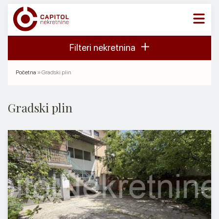
Skip
to
content
NEKRETNINE
Filteri nekretnina
USLUGE
Početna
»
Gradski plin
O NAMA
Gradski plin
KONTAKT