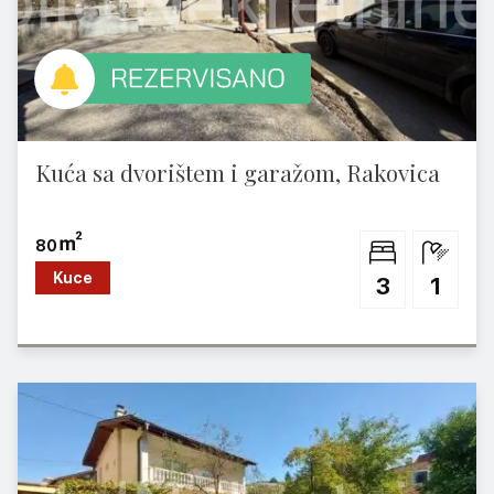
Kuća sa dvorištem i garažom, Rakovica
80
Kuce
3
1