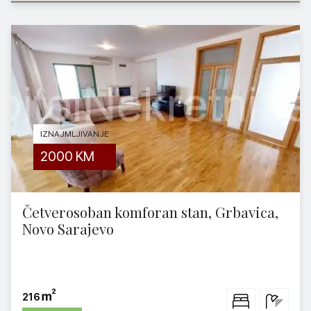
IZNAJMLJIVANJE
2000
KM
Četverosoban komforan stan, Grbavica,
Novo Sarajevo
216