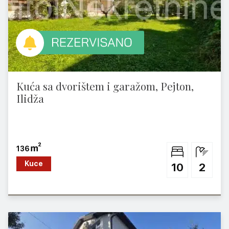
Kuća sa dvorištem i garažom, Pejton,
Ilidža
136
Kuce
10
2