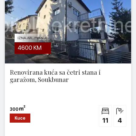
IZNAJMLJIVANJE
4600
KM
Renovirana kuća sa četri stana i
garažom, Soukbunar
300
Kuce
11
4