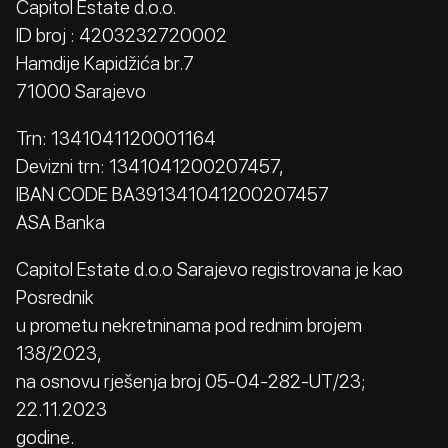
Capitol Estate d.o.o.
ID broj : 4203232720002
Hamdije Kapidžića br.7
71000 Sarajevo
Trn: 1341041120001164
Devizni trn: 1341041200207457,
IBAN CODE BA391341041200207457
ASA Banka
Capitol Estate d.o.o Sarajevo registrovana je kao
Posrednik
u prometu nekretninama pod rednim brojem
138/2023,
na osnovu rješenja broj 05-04-282-UT/23;
22.11.2023
godine.