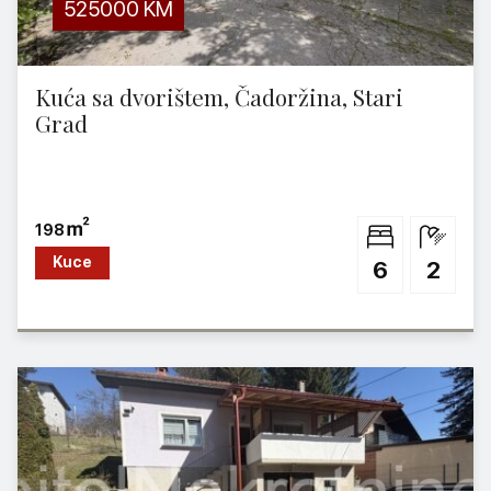
525000
KM
Kuća sa dvorištem, Čadoržina, Stari
Grad
198
Kuce
6
2