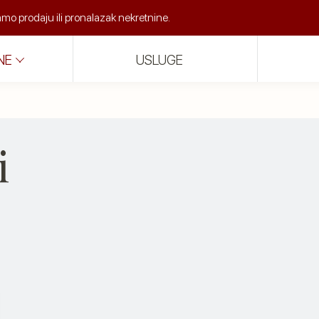
o prodaju ili pronalazak nekretnine.
NE
USLUGE
i