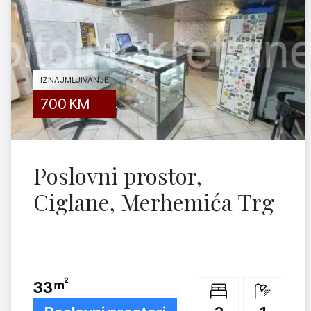
O NAMA
KONTAKT
IZNAJMLJIVANJE
700
KM
Tu smo da vam olakšamo prodaju ili pronalazak nekretnine.
Poslovni prostor,
Ciglane, Merhemića Trg
33