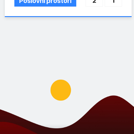
Poslovni prostori
2
1