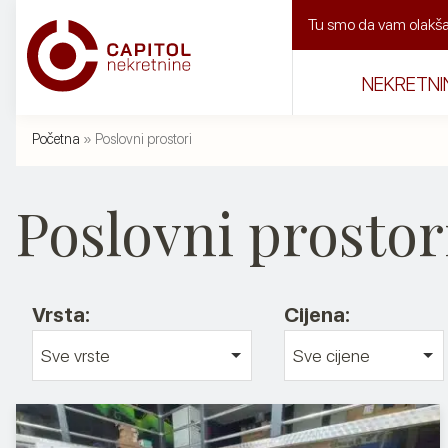
Skip
Tu smo da vam olakšam
to
content
NEKRETNI
NEKRETNINE
Početna
»
Poslovni prostori
STANOVI
Poslovni prostor
KUCE
POSLOVNI PROSTORI
Vrsta:
Cijena:
Sve vrste
Sve cijene
USLUGE