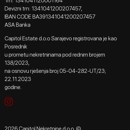
Trn: 1341041120001164
Devizni trn: 1341041200207457,
IBAN CODE BA391341041200207457
ASA Banka
Capitol Estate d.o.o Sarajevo registrovana je kao
Posrednik
u prometu nekretninama pod rednim brojem
138/2023,
na osnovu rješenja broj 05-04-282-UT/23;
22.11.2023
godine.
2026 Capitol Nekretnine d.o.o. ©