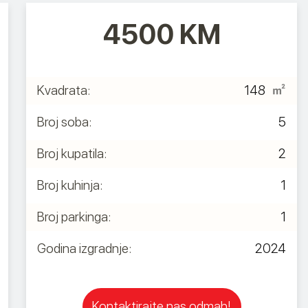
4500
KM
+387 62 099 777
Kvadrata:
148
Broj soba:
5
Broj kupatila:
2
Broj kuhinja:
1
Broj parkinga:
1
Godina izgradnje:
2024
Kontaktirajte nas odmah!