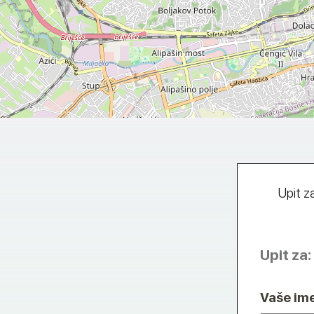
Upit z
Upit za:
Vaše im