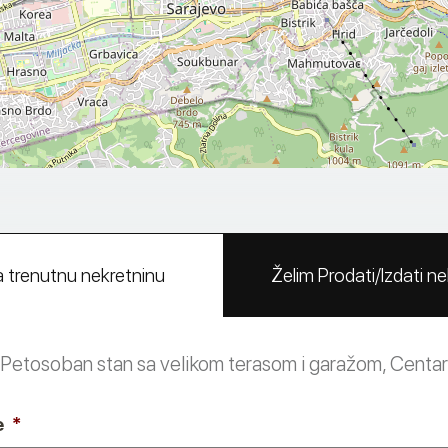
a trenutnu nekretninu
Želim Prodati/Izdati n
Petosoban stan sa velikom terasom i garažom, Centar
e
*