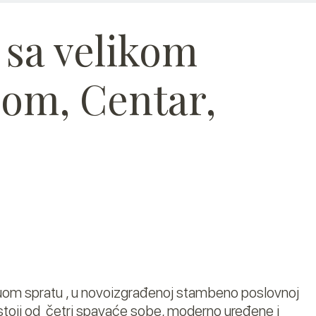
 sa velikom
žom, Centar,
uom spratu , u novoizgrađenoj stambeno poslovnoj
astoji od četri spavaće sobe, moderno uređene i