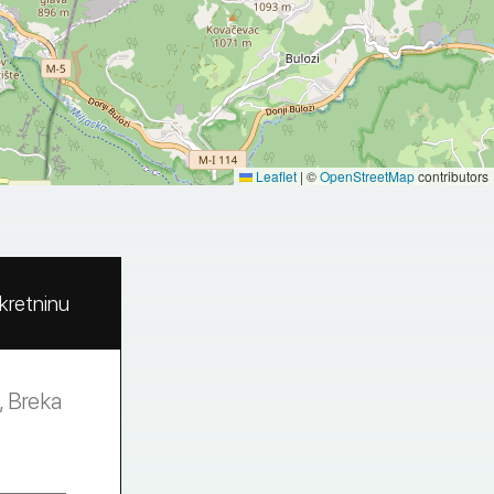
Leaflet
|
©
OpenStreetMap
contributors
ekretninu
, Breka