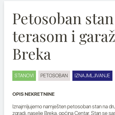
Tu smo da vam olakšamo prodaju ili pronalazak nekretnine.
Petosoban stan
terasom i gara
Breka
STANOVI
PETOSOBAN
IZNAJMLJIVANJE
OPIS NEKRETNINE
Iznajmljujemo namješten petosoban stan na dr
zgradi, naselje Breka, općina Centar. Stan se s