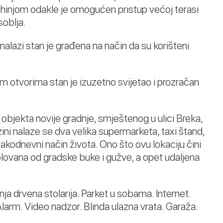
injom odakle je omogućen pristup većoj terasi
soblja.
lazi stan je građena na način da su korišteni
kim otvorima stan je izuzetno svijetao i prozračan
objekta novije gradnje, smještenog u ulici Breka,
ini nalaze se dva velika supermarketa, taxi štand,
akodnevni način života. Ono što ovu lokaciju čini
zolovana od gradske buke i gužve, a opet udaljena
.
a drvena stolarija. Parket u sobama. Internet.
. Alarm. Video nadzor. Blinda ulazna vrata. Garaža.