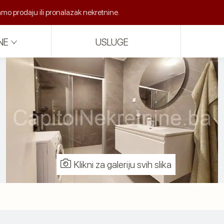
o prodaju ili pronalazak nekretnine.
NE
USLUGE
Klikni za galeriju svih slika
a