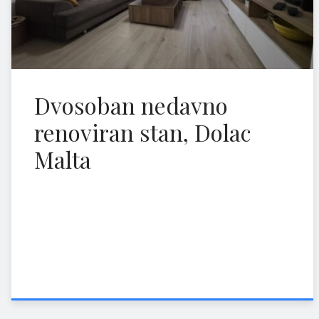
Tu smo da vam olakšamo prodaju ili pronalazak nekretnine.
Dvosoban nedavno
renoviran stan, Dolac
Malta