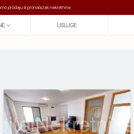
o prodaju ili pronalazak nekretnine.
NE
USLUGE