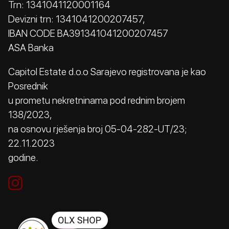
Trn: 1341041120001164
Devizni trn: 1341041200207457,
IBAN CODE BA391341041200207457
ASA Banka
Capitol Estate d.o.o Sarajevo registrovana je kao
Posrednik
u prometu nekretninama pod rednim brojem
138/2023,
na osnovu rješenja broj 05-04-282-UT/23;
22.11.2023
godine.