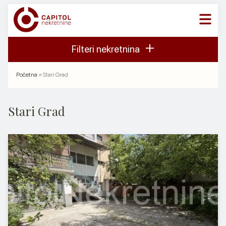
Skip
to
content
NEKRETNINE
Filteri nekretnina
USLUGE
Početna
»
Stari Grad
O NAMA
Stari Grad
KONTAKT