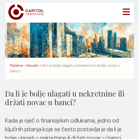
Skip
to
content
NEKRETNINE
USLUGE
O NAMA
Početna
»
Novosti
»
Da li je bolje ulagati u nekretnine ili držati novac u
banci?
KONTAKT
Da li je bolje ulagati u nekretnine ili
držati novac u banci?
Kada je riječ o finansijskim odlukama, jedno od
ključnih pitanja koje se često postavlja je da li je
bolje ulagati u nekretnine ili držati novac u banci.