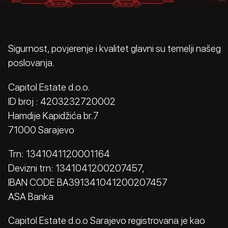
Sigurnost, povjerenje i kvalitet glavni su temelji našeg
poslovanja.
Capitol Estate d.o.o.
ID broj : 4203232720002
Hamdije Kapidžića br.7
71000 Sarajevo
Trn: 1341041120001164
Devizni trn: 1341041200207457,
IBAN CODE BA391341041200207457
ASA Banka
Capitol Estate d.o.o Sarajevo registrovana je kao