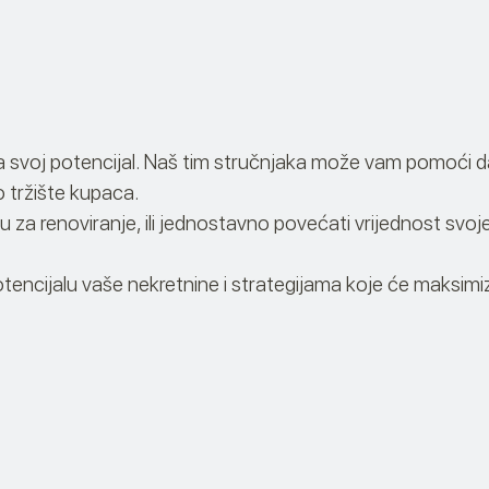
voj potencijal. Naš tim stručnjaka može vam pomoći da ide
o tržište kupaca.
tninu za renoviranje, ili jednostavno povećati vrijednost 
encijalu vaše nekretnine i strategijama koje će maksimizir