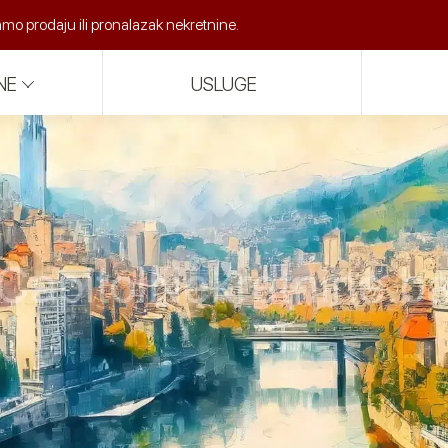
o prodaju ili pronalazak nekretnine.
NE
USLUGE