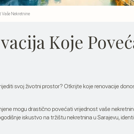
t Vaše Nekretnine
acija Koje Poveć
ijediti svoj životni prostor? Otkrijte koje renovacije donos
mjene mogu drastično povećati vrijednost vaše nekretnine
dišnje iskustvo na tržištu nekretnina u Sarajevu, identi