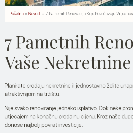
Tu smo da vam olakšamo prodaju ili pronalazak nekretnine.
Početna
»
Novosti
»
7 Pametnih Renovacija Koje Povećavaju Vrijednos
7 Pametnih Renov
Vaše Nekretnine
Planirate prodaju nekretnine ili jednostavno želite unapr
atraktivnijom na tržištu.
Nije svako renoviranje jednako isplativo. Dok neke pro
utjecajem na konačnu prodajnu cijenu. Kroz naše dugogo
donose najbolji povrat investicije.